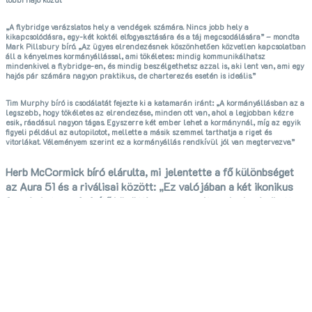
többi hajó közül
„A flybridge varázslatos hely a vendégek számára. Nincs jobb hely a
kikapcsolódásra, egy-két koktél elfogyasztására és a táj megcsodálására” – mondta
Mark Pillsbury bíró. „Az ügyes elrendezésnek köszönhetően közvetlen kapcsolatban
áll a kényelmes kormányállással, ami tökéletes: mindig kommunikálhatsz
mindenkivel a flybridge-en, és mindig beszélgethetsz azzal is, aki lent van, ami egy
hajós pár számára nagyon praktikus, de charterezés esetén is ideális.”
Tim Murphy bíró is csodálatát fejezte ki a katamarán iránt: „A kormányállásban az a
legszebb, hogy tökéletes az elrendezése, minden ott van, ahol a legjobban kézre
esik, ráadásul nagyon tágas. Egyszerre két ember lehet a kormánynál, míg az egyik
figyeli például az autopilotot, mellette a másik szemmel tarthatja a riget és
vitorlákat. Véleményem szerint ez a kormányállás rendkívül jól van megtervezve.”
Herb McCormick bíró elárulta, mi jelentette a fő különbséget
az
Aura 51
és a riválisai között: „Ez valójában a két ikonikus
francia katamaránépítő közötti verseny volt, melyek mindketten
hosszú múltra tekintenek vissza, és azt hiszem, végül az volt a
konszenzus, hogy a győztes hajót inkább a hajózási élmény,
mint a charterben való működés szempontjából értékeltük. A
kormányállás elrendezése nagyon ideális és praktikus egy
hajós pár számára, és azt hiszem, ez billentette a mérleg
nyelvét a Fountaine Pajot dizájn felé.”