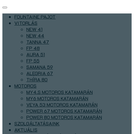
FOUNTAINE PAJOT
VITORLÁS
NEW 41
NEW 44
TANNA 47
FP 48
AURA 51
FP 55
SAMANA 59
ALEGRIA 67
THÍRA 80
MOTOROS
MY4.S MOTOROS KATAMARÁN
MY6 MOTOROS KATAMARÁN
VEYA 53 MOTOROS KATAMARÁN
POWER 67 MOTOROS KATAMARÁN
POWER 80 MOTOROS KATAMARÁN
SZOLGÁLTATÁSAINK
AKTUÁLIS