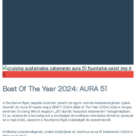
Boat Of The Year 2024: AURA 51
A Fountaine Pajot csapata büszkén jelenti be egyik vitorlás katamaránjának újabb
sikerét! Az Aura 51 kapta meg a BOATY 2024 (Boat of The Year 2024) díjat a rangos
amerikai Cruising World magazin „50 lábnál hosszabb katamarán” kategóriájában.
Ez az elismerés is tanúsítja azt a minőséget és kivételes vitorlázási élményt, amelyet
ez a hajó kínál, valamint a Fountaine Pajot kiválóságát és szakértelmét.
K
ivételes tulajdonságaival, kiváló dizájnjával az ikonikus Aura 51 katamarán kitűnt a