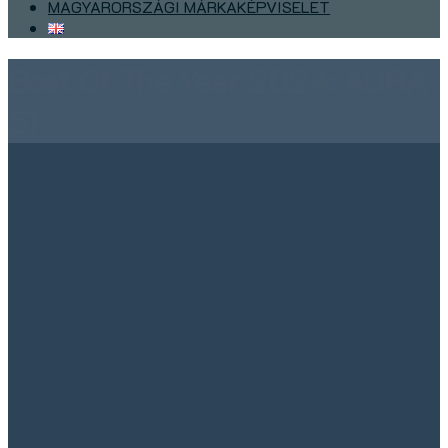
MAGYARORSZÁGI MÁRKAKÉPVISELET
Boat Of The Year 2024: AURA
51