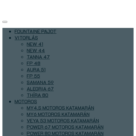
FOUNTAINE PAJOT
VITORLÁS
NEW 41
NEW 44
TANNA 47
FP 48
AURA 51
FP 55
SAMANA 59
ALEGRIA 67
THÍRA 80
MOTOROS
MY4.S MOTOROS KATAMARÁN
MY6 MOTOROS KATAMARÁN
VEYA 53 MOTOROS KATAMARÁN
POWER 67 MOTOROS KATAMARÁN
POWER 80 MOTOROS KATAMARÁN