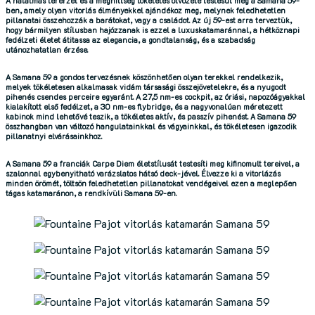
A
hatalmas térérzet
és a
meghittség
tökéletes ötvözete testesül meg a
Samana 59
-
ben, amely olyan vitorlás élményekkel ajándékoz meg, melynek feledhetetlen
pillanatai összehozzák a barátokat, vagy a családot. Az új 59-est arra terveztük,
hogy bármilyen stílusban hajózzanak is ezzel a luxuskatamaránnal, a hétköznapi
fedélzeti életet átitassa az
elegancia
, a gondtalanság, és a szabadság
utánozhatatlan érzése.
A
Samana 59
a gondos tervezésnek köszönhetően olyan terekkel rendelkezik,
melyek tökéletesen alkalmasak vidám társasági összejövetelekre, és a nyugodt
pihenés csendes perceire egyaránt. A 27,5 nm-es cockpit, az óriási, napozóágyakkal
kialakított első fedélzet, a 30 nm-es flybridge, és a nagyvonalúan méretezett
kabinok mind lehetővé teszik, a tökéletes aktív, és passzív pihenést. A
Samana 59
összhangban van változó hangulatainkkal és vágyainkkal, és tökéletesen igazodik
pillanatnyi elvárásainkhoz.
A
Samana 59
a franciák
Carpe Diem
életstílusát testesíti meg kifinomult tereivel, a
szalonnal egybenyitható varázslatos hátsó deck-jével. Élvezze ki a vitorlázás
minden örömét, töltsön feledhetetlen pillanatokat vendégeivel ezen a meglepően
tágas katamaránon, a rendkívüli
Samana 59
-en.