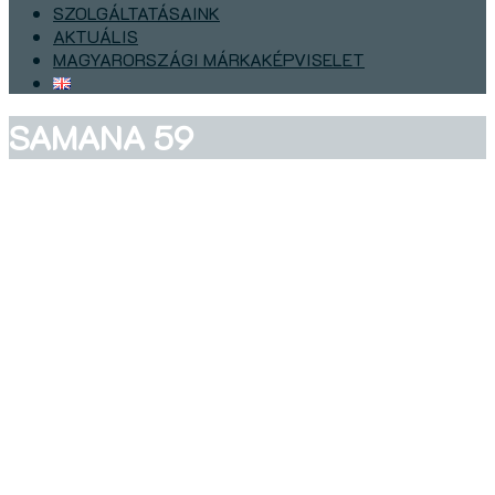
SZOLGÁLTATÁSAINK
AKTUÁLIS
MAGYARORSZÁGI MÁRKAKÉPVISELET
SAMANA 59