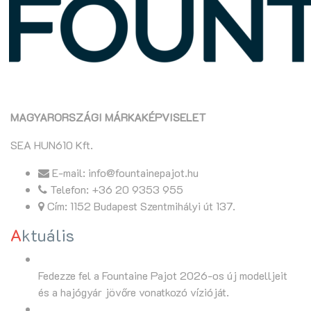
MAGYARORSZÁGI MÁRKAKÉPVISELET
SEA HUN610 Kft.
E-mail: info@fountainepajot.hu
Telefon: +36 20 9353 955
Cím: 1152 Budapest Szentmihályi út 137.
Aktuális
Fedezze fel a Fountaine Pajot 2026-os új modelljeit
és a hajógyár jövőre vonatkozó vízióját.