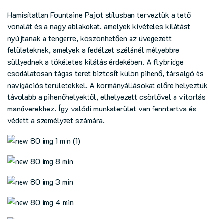
Hamisítatlan Fountaine Pajot stílusban terveztük a tető
vonalát és a nagy ablakokat, amelyek kivételes kilátást
nyújtanak a tengerre, köszönhetően az üvegezett
felületeknek, amelyek a fedélzet szélénél mélyebbre
süllyednek a tökéletes kilátás érdekében. A flybridge
csodálatosan tágas teret biztosít külön pihenő, társalgó és
navigációs területekkel. A kormányállásokat előre helyeztük
távolabb a pihenőhelyektől, elhelyezett csörlővel a vitorlás
manőverekhez. Így valódi munkaterület van fenntartva és
védett a személyzet számára.