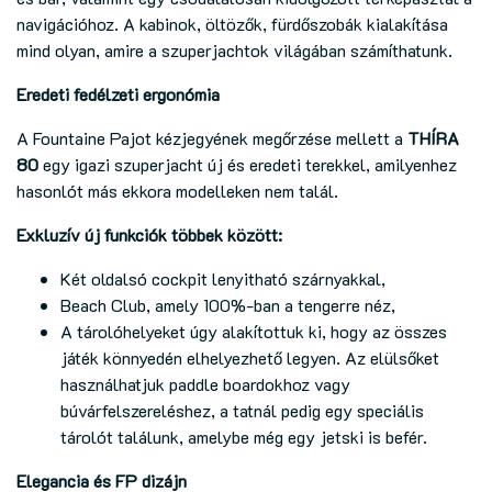
navigációhoz. A kabinok, öltözők, fürdőszobák kialakítása
mind olyan, amire a szuperjachtok világában számíthatunk.
Eredeti fedélzeti ergonómia
A Fountaine Pajot kézjegyének megőrzése mellett a
THÍRA
80
egy igazi szuperjacht új és eredeti terekkel, amilyenhez
hasonlót más ekkora modelleken nem talál.
Exkluzív új funkciók többek között:
Két oldalsó cockpit lenyitható szárnyakkal,
Beach Club, amely 100%-ban a tengerre néz,
A tárolóhelyeket úgy alakítottuk ki, hogy az összes
játék könnyedén elhelyezhető legyen. Az elülsőket
használhatjuk paddle boardokhoz vagy
búvárfelszereléshez, a tatnál pedig egy speciális
tárolót találunk, amelybe még egy jetski is befér.
Elegancia és FP dizájn