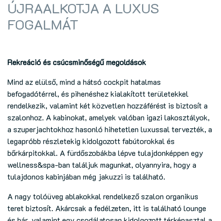
ÚJRAALKOTJA A LUXUS
FOGALMÁT
Rekreáció és csúcsminőségű megoldások
Mind az elülső, mind a hátsó cockpit hatalmas
befogadótérrel, és pihenéshez kialakított területekkel
rendelkezik, valamint két közvetlen hozzáférést is biztosít a
szalonhoz. A kabinokat, amelyek valóban igazi lakosztályok,
a szuperjachtokhoz hasonló hihetetlen luxussal tervezték, a
legapróbb részletekig kidolgozott fabútorokkal és
bőrkárpitokkal. A fürdőszobákba lépve tulajdonképpen egy
wellness&spa-ban találjuk magunkat, olyannyira, hogy a
tulajdonos kabinjában még jakuzzi is található.
A nagy tolóüveg ablakokkal rendelkező szalon organikus
teret biztosít. Akárcsak a fedélzeten, itt is található lounge
és bár, valamint egy csodálatosan kidolgozott térképasztal a