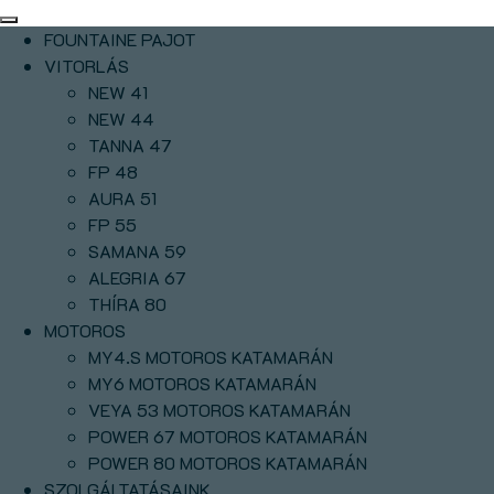
FOUNTAINE PAJOT
VITORLÁS
NEW 41
NEW 44
TANNA 47
FP 48
AURA 51
FP 55
SAMANA 59
ALEGRIA 67
THÍRA 80
MOTOROS
MY4.S MOTOROS KATAMARÁN
MY6 MOTOROS KATAMARÁN
VEYA 53 MOTOROS KATAMARÁN
POWER 67 MOTOROS KATAMARÁN
POWER 80 MOTOROS KATAMARÁN
SZOLGÁLTATÁSAINK