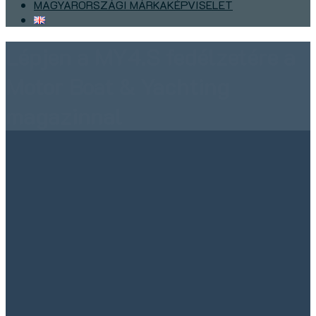
MAGYARORSZÁGI MÁRKAKÉPVISELET
Lépjen a MY4.S fedélzetére a
Motor Boat & Yachting
magazinnal