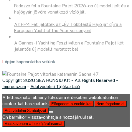
Fedezze fel a Fountaine Pajot 2026-os új modelljeit és a
hajógyár jövőre vonatkozó vízióját.
Az FP41-et jelölték az „Év Többtestű Hajója” díjra a
European Yacht of the Year versenyen!
A Cannes-i Yachting Fesztiválon a Fountaine Pajot két
jelentős új modellt mutatott be!
Lépjen kapcsolatba velünk
Copyright 2020 SEA HUN610 Kft - All Rights Reserved -
Impresszum
-
Adatvédelmi Tájékoztató
A felhasználói élmény fokozása érdekében weboldalunkon
cookie-kat használunk.
Elfogadom a cookie-kat
Nem fogadom el
Adatvédelmi Szabályzat
Ön bármikor visszavonhatja a hozzájárulását.
Visszavonom a hozzájárulásomat