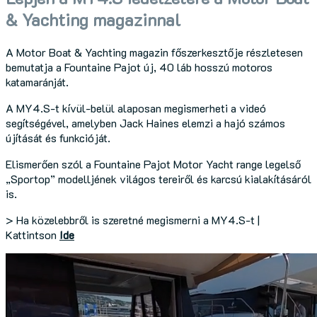
& Yachting magazinnal
A Motor Boat & Yachting magazin főszerkesztője részletesen
bemutatja a Fountaine Pajot új, 40 láb hosszú motoros
katamaránját.
A MY4.S-t kívül-belül alaposan megismerheti a videó
segítségével, amelyben Jack Haines elemzi a hajó számos
újítását és funkcióját.
Elismerően szól a Fountaine Pajot Motor Yacht range legelső
„Sportop” modelljének világos tereiről és karcsú kialakításáról
is.
> Ha közelebbről is szeretné megismerni a MY4.S-t |
Kattintson
Ide