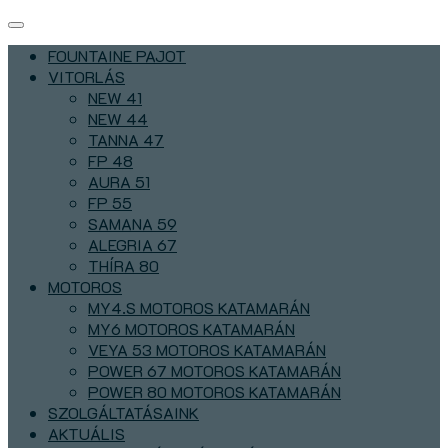
FOUNTAINE PAJOT
VITORLÁS
NEW 41
NEW 44
TANNA 47
FP 48
AURA 51
FP 55
SAMANA 59
ALEGRIA 67
THÍRA 80
MOTOROS
MY4.S MOTOROS KATAMARÁN
MY6 MOTOROS KATAMARÁN
VEYA 53 MOTOROS KATAMARÁN
POWER 67 MOTOROS KATAMARÁN
POWER 80 MOTOROS KATAMARÁN
SZOLGÁLTATÁSAINK
AKTUÁLIS