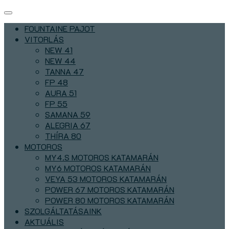
FOUNTAINE PAJOT
VITORLÁS
NEW 41
NEW 44
TANNA 47
FP 48
AURA 51
FP 55
SAMANA 59
ALEGRIA 67
THÍRA 80
MOTOROS
MY4.S MOTOROS KATAMARÁN
MY6 MOTOROS KATAMARÁN
VEYA 53 MOTOROS KATAMARÁN
POWER 67 MOTOROS KATAMARÁN
POWER 80 MOTOROS KATAMARÁN
SZOLGÁLTATÁSAINK
AKTUÁLIS