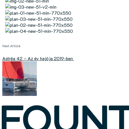
Next Article
Astréa 42 – Az év hajója 2019-ben