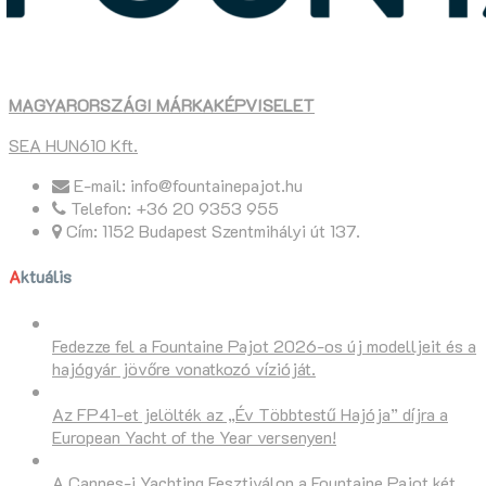
MAGYARORSZÁGI MÁRKAKÉPVISELET
SEA HUN610 Kft.
E-mail: info@fountainepajot.hu
Telefon: +36 20 9353 955
Cím: 1152 Budapest Szentmihályi út 137.
Aktuális
Fedezze fel a Fountaine Pajot 2026-os új modelljeit és a
hajógyár jövőre vonatkozó vízióját.
Az FP41-et jelölték az „Év Többtestű Hajója” díjra a
European Yacht of the Year versenyen!
A Cannes-i Yachting Fesztiválon a Fountaine Pajot két