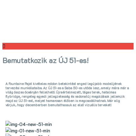
Bemutatkozik az ÚJ 51-es!
A Fountaine Pajot kivételes módon betekintést enged legújabb modelljének
tervezési munkálataiba. Az ÚJ 51-es a Saba 50-es utóda lesz, amely mára már a
világ összes óceánján fellelhető. Újraértelmezett, tágas terek, hatalmas
flybridge, rengeteg egyedi jellegzetesség és vadonatúj megoldások jellemzik
majd az ÚJ 51-est, melyet hamarosan élőben is megcsodálhatnak. Már alig
várjuk, hogy decemberben bemutathassuk az első vizuális terveket!