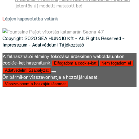
jelentős új modellt mutatott be!
Lépjen kapcsolatba velünk
Copyright 2020 SEA HUN610 Kft - All Rights Reserved -
Impresszum
-
Adatvédelmi Tájékoztató
A felhasználói élmény fokozása érdekében weboldalunkon
cookie-kat használunk.
Elfogadom a cookie-kat
Nem fogadom el
Adatvédelmi Szabályzat
Ön bármikor visszavonhatja a hozzájárulását.
Visszavonom a hozzájárulásomat