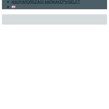
MAGYARORSZÁGI MÁRKAKÉPVISELET
Bemutatkozik az ÚJ 51-es!